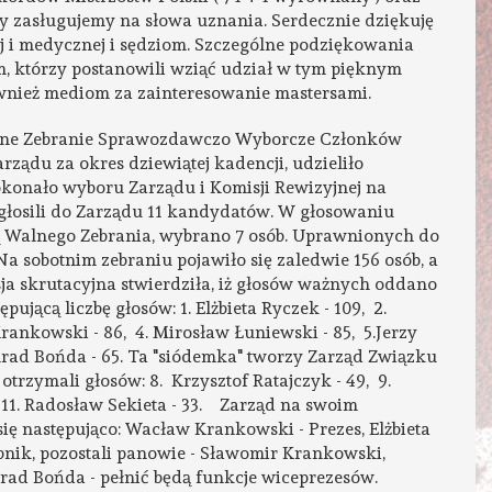
y zasługujemy na słowa uznania. Serdecznie dziękuję
j i medycznej i sędziom. Szczególne podziękowania
, którzy postanowili wziąć udział w tym pięknym
nież mediom za zainteresowanie mastersami.
ane Zebranie Sprawozdawczo Wyborcze Członków
ządu za okres dziewiątej kadencji, udzieliło
onało wyboru Zarządu i Komisji Rewizyjnej na
 zgłosili do Zarządu 11 kandydatów. W głosowaniu
ą Walnego Zebrania, wybrano 7 osób. Uprawnionych do
 sobotnim zebraniu pojawiło się zaledwie 156 osób, a
ja skrutacyjna stwierdziła, iż głosów ważnych oddano
ującą liczbę głosów: 1. Elżbieta Ryczek - 109, 2.
ankowski - 86, 4. Mirosław Łuniewski - 85, 5.Jerzy
onrad Bońda - 65. Ta "siódemka" tworzy Zarząd Związku
 otrzymali głosów: 8. Krzysztof Ratajczyk - 49, 9.
, 11. Radosław Sekieta - 33. Zarząd na swoim
ę następująco: Wacław Krankowski - Prezes, Elżbieta
rbnik, pozostali panowie - Sławomir Krankowski,
rad Bońda - pełnić będą funkcje wiceprezesów.