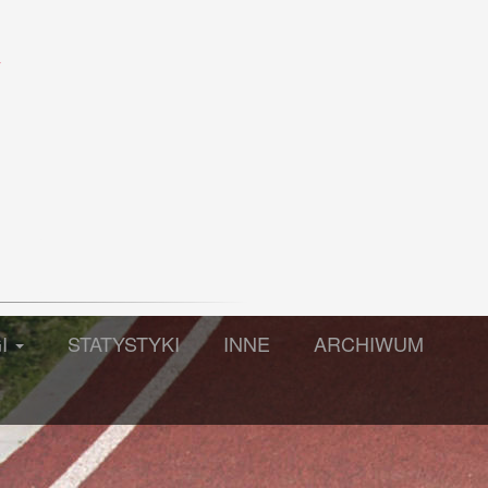
S
GI
STATYSTYKI
INNE
ARCHIWUM