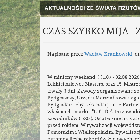
AKTUALNOŚCI ZE ŚWIATA RZUTÓ
CZAS SZYBKO MIJA -
Napisane przez
Wacław Krankowski
, d
W miniony weekend, ( 31.07 - 02.08.2026 
Lekkiej Atletyce Masters. oraz 15. Mistr
trwały 3 dni. Zawody zorganizowane zo
Bydgoszczy, Urzędu Marszałkowskiego 
Bydgoskiej Izby Lekarskiej oraz Partne
właściciela marki "LOTTO". Do zawodów 
zawodników ( 520 ). Ostatecznie na starci
przed rokiem. W rywalizacji województ
Pomorskim i Wielkopolskim. Rywalizacja
ogromną liczbę rekordów życiowych, re