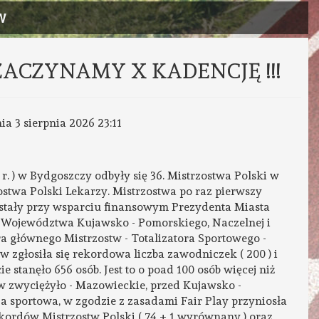
W
 ZACZYNAMY X KADENCJĘ !!!
nia 3 sierpnia 2026 23:11
r. ) w Bydgoszczy odbyły się 36. Mistrzostwa Polski w
zostwa Polski Lekarzy. Mistrzostwa po raz pierwszy
stały przy wsparciu finansowym Prezydenta Miasta
Województwa Kujawsko - Pomorskiego, Naczelnej i
ra głównego Mistrzostw - Totalizatora Sportowego -
zgłosiła się rekordowa liczba zawodniczek ( 200 ) i
e stanęło 656 osób. Jest to o poad 100 osób więcej niż
w zwyciężyło - Mazowieckie, przed Kujawsko -
 sportowa, w zgodzie z zasadami Fair Play przyniosła
kordów Mistrzostw Polski ( 74 + 1 wyrównany ) oraz