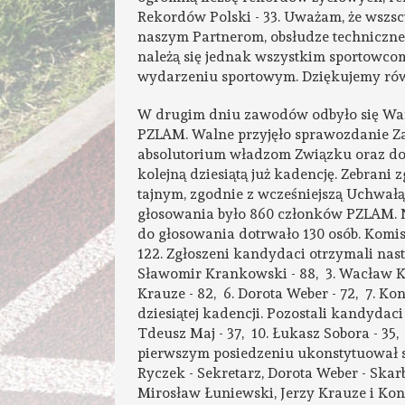
Rekordów Polski - 33. Uważam, że wszsc
naszym Partnerom, obsłudze techniczne
należą się jednak wszystkim sportowcom
wydarzeniu sportowym. Dziękujemy rów
W drugim dniu zawodów odbyło się W
PZLAM. Walne przyjęło sprawozdanie Zar
absolutorium władzom Związku oraz dok
kolejną dziesiątą już kadencję. Zebrani
tajnym, zgodnie z wcześniejszą Uchwał
głosowania było 860 członków PZLAM. Na
do głosowania dotrwało 130 osób. Komis
122. Zgłoszeni kandydaci otrzymali następ
Sławomir Krankowski - 88, 3. Wacław Kr
Krauze - 82, 6. Dorota Weber - 72, 7. K
dziesiątej kadencji. Pozostali kandydaci
Tdeusz Maj - 37, 10. Łukasz Sobora - 35
pierwszym posiedzeniu ukonstytuował si
Ryczek - Sekretarz, Dorota Weber - Ska
Mirosław Łuniewski, Jerzy Krauze i Kon