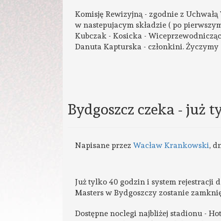
Komisję Rewizyjną - zgodnie z Uchwał
w nastepujacym składzie ( po pierwszym
Kubczak - Kosicka - Wiceprzewodnicząca
Danuta Kapturska - członkini. Życzy
Bydgoszcz czeka - już ty
Napisane przez
Wacław Krankowski
, d
Już tylko 40 godzin i system rejestracji 
Masters w Bydgoszczy zostanie zamknięt
Dostępne noclegi najbliżej stadionu - H